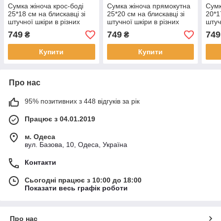
Сумка жіноча крос-боді
Сумка жіноча прямокутна
Сумк
25*18 см на блискавці зі
25*20 см на блискавці зі
20*1
штучної шкіри в різних
штучної шкіри в різних
штуч
кольорах VTTV
кольорах VTTV
кол
749
749
749
₴
₴
Купити
Купити
Про нас
95% позитивних з 448 відгуків за рік
Працює з 04.01.2019
м. Одеса
вул. Базова, 10, Одеса, Україна
Контакти
Сьогодні працює з 10:00 до 18:00
Показати весь графік роботи
Про нас