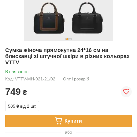
Сумка жіноча прямокутна 24*16 см на
блискавці зі штучної шкіри в різних кольорах
VTTV
В наявності
Код: VTTV-MH-921-21/02
Опт і роздріб
749
₴
585 ₴
від 2 шт.
Купити
або