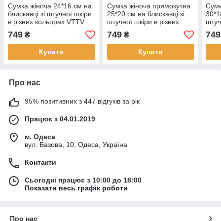
Сумка жіноча 24*16 см на
Сумка жіноча прямокутна
Сумк
блискавці зі штучної шкіри
25*20 см на блискавці зі
30*1
в різних кольорах VTTV
штучної шкіри в різних
штуч
кольорах VTTV
кол
749
749
749
₴
₴
Купити
Купити
Про нас
95% позитивних з 447 відгуків за рік
Працює з 04.01.2019
м. Одеса
вул. Базова, 10, Одеса, Україна
Контакти
Сьогодні працює з 10:00 до 18:00
Показати весь графік роботи
Про нас