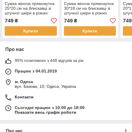
Сумка жіноча прямокутна
Сумка жіноча прямокутна
Сумк
25*20 см на блискавці зі
30*18 см на блискавці зі
20*1
штучної шкіри в різних
штучної шкіри в різних
штуч
кольорах VTTV
кольорах VTTV
кол
749
749
749
₴
₴
Купити
Купити
Про нас
95% позитивних з 448 відгуків за рік
Працює з 04.01.2019
м. Одеса
вул. Базова, 10, Одеса, Україна
Контакти
Сьогодні працює з 10:00 до 18:00
Показати весь графік роботи
Про нас