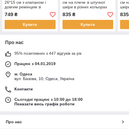
26*15 см з клапаном і
см на плече зі штучної
см н
довгим ремінцем зі
шкіри в різних кольорах
шкір
штучної шкіри в різних
Janin
Yura
749
835
835
₴
₴
кольорах VTTV
Купити
Купити
Про нас
95% позитивних з 447 відгуків за рік
Працює з 04.01.2019
м. Одеса
вул. Базова, 10, Одеса, Україна
Контакти
Сьогодні працює з 10:00 до 18:00
Показати весь графік роботи
Про нас