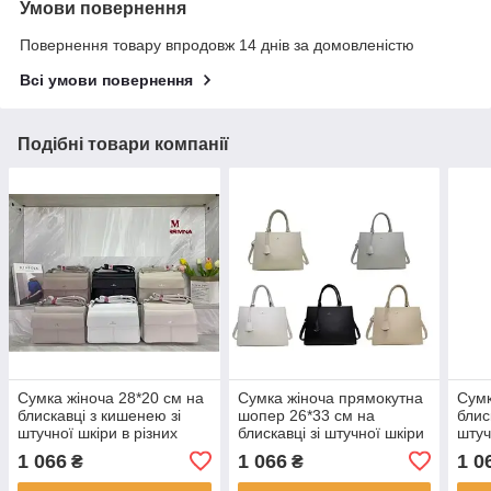
Умови повернення
Повернення товару впродовж 14 днів за домовленістю
Всі умови повернення
Подібні товари компанії
Сумка жіноча 28*20 см на
Сумка жіноча прямокутна
Сумк
блискавці з кишенею зі
шопер 26*33 см на
блис
штучної шкіри в різних
блискавці зі штучної шкіри
штуч
кольорах Yura
в різних кольорах Yura
коль
1 066
1 066
1 0
₴
₴