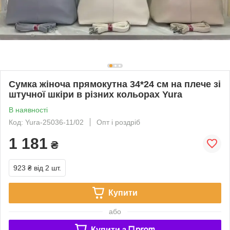
Сумка жіноча прямокутна 34*24 см на плече зі
штучної шкіри в різних кольорах Yura
В наявності
Код: Yura-25036-11/02
Опт і роздріб
1 181
₴
923 ₴
від 2 шт.
Купити
або
Купити з