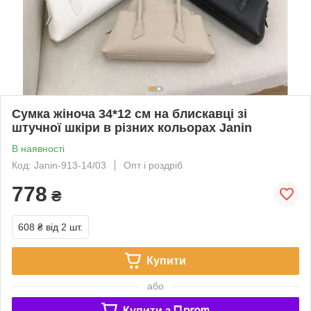
Сумка жіноча 34*12 см на блискавці зі
штучної шкіри в різних кольорах Janin
В наявності
Код: Janin-913-14/03
Опт і роздріб
778
₴
608 ₴
від 2 шт.
Купити
або
Купити з