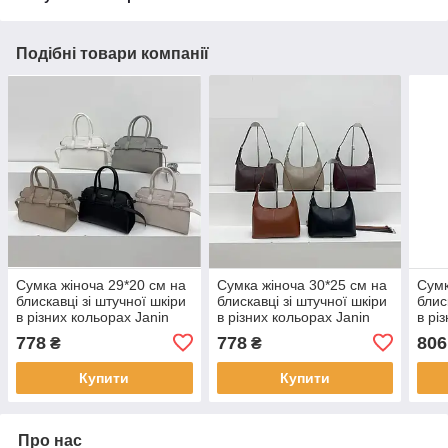
Подібні товари компанії
Сумка жіноча 29*20 см на
Сумка жіноча 30*25 см на
Сумк
блискавці зі штучної шкіри
блискавці зі штучної шкіри
блис
в різних кольорах Janin
в різних кольорах Janin
в рі
778
778
806
₴
₴
Купити
Купити
Про нас