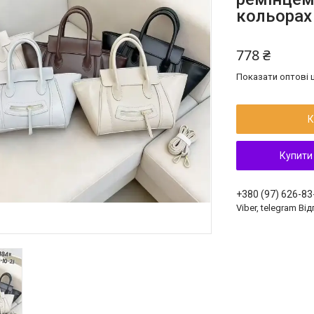
кольорах
778 ₴
Показати оптові ц
К
Купити
+380 (97) 626-83
Viber, telegram Ві