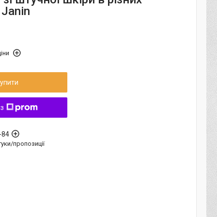
 Janin
іни
упити
 з
-84
дгуки/пропозиції