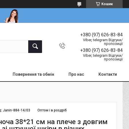
Кошик
+380 (97) 626-83-84
Viber, telegram Відгуки/
пропозиції
+380 (97) 626-83-84
Viber, telegram Відгуки/
пропозиції
Повернення та обмін
Про нас
Контакти
д:
Janin-884-14/03
Оптом і в роздріб
ноча 38*21 см на плече з довгим
зі штучної шкіри в різних