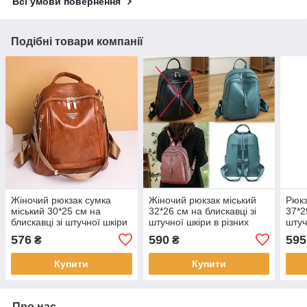
Всі умови повернення
Подібні товари компанії
Жіночий рюкзак сумка
Жіночий рюкзак міський
Рюкз
міський 30*25 см на
32*26 см на блискавці зі
37*2
блискавці зі штучної шкіри
штучної шкіри в різних
штуч
в різних кольорах Kay
кольорах Kay
коль
576
590
595
₴
₴
Купити
Купити
Про нас