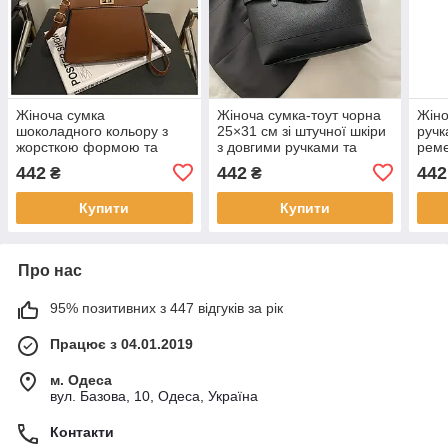
Жіноча сумка
Жіноча сумка-тоут чорна
Жіно
шоколадного кольору з
25×31 см зі штучної шкіри
ручк
жорсткою формою та
з довгими ручками та
реме
короткою ручкою,
декоративними ремінцями
штуч
442
442
442
₴
₴
мініформат 16×20,5 см,
KAY
мод
штучна шкіра KAY
Купити
Купити
Про нас
95% позитивних з 447 відгуків за рік
Працює з 04.01.2019
м. Одеса
вул. Базова, 10, Одеса, Україна
Контакти