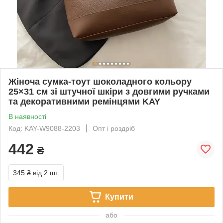
Жіноча сумка-тоут шоколадного кольору
25×31 см зі штучної шкіри з довгими ручками
та декоративними ремінцями KAY
В наявності
Код: KAY-W9088-2203
Опт і роздріб
442
₴
345 ₴
від 2 шт.
Купити
або