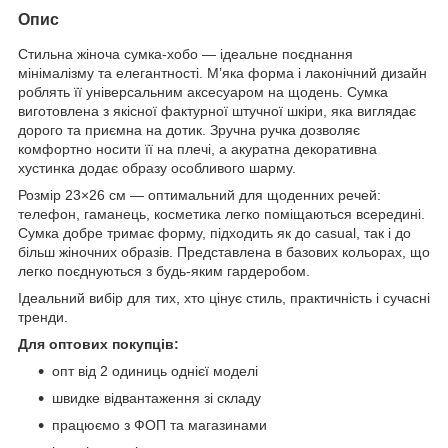
Опис
Стильна жіноча сумка-хобо — ідеальне поєднання
мінімалізму та елегантності. М’яка форма і лаконічний дизайн
роблять її універсальним аксесуаром на щодень. Сумка
виготовлена з якісної фактурної штучної шкіри, яка виглядає
дорого та приємна на дотик. Зручна ручка дозволяє
комфортно носити її на плечі, а акуратна декоративна
хустинка додає образу особливого шарму.
Розмір 23×26 см — оптимальний для щоденних речей:
телефон, гаманець, косметика легко поміщаються всередині.
Сумка добре тримає форму, підходить як до casual, так і до
більш жіночних образів. Представлена в базових кольорах, що
легко поєднуються з будь-яким гардеробом.
Ідеальний вибір для тих, хто цінує стиль, практичність і сучасні
тренди.
Для оптових покупців:
опт від 2 одиниць однієї моделі
швидке відвантаження зі складу
працюємо з ФОП та магазинами