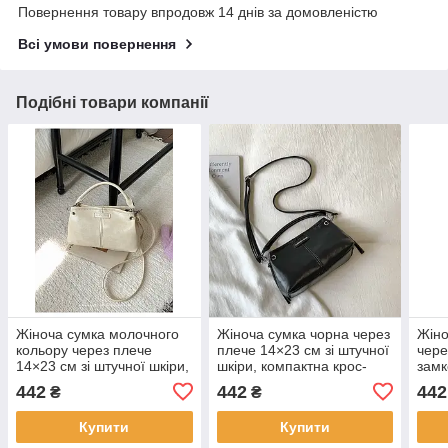
Повернення товару впродовж 14 днів за домовленістю
Всі умови повернення
Подібні товари компанії
Жіноча сумка молочного
Жіноча сумка чорна через
Жіно
кольору через плече
плече 14×23 см зі штучної
чере
14×23 см зі штучної шкіри,
шкіри, компактна крос-
замк
компактна крос-боді з
боді з короткою ручкою
см, 
442
442
442
₴
₴
короткою ручкою KAY
KAY
Купити
Купити