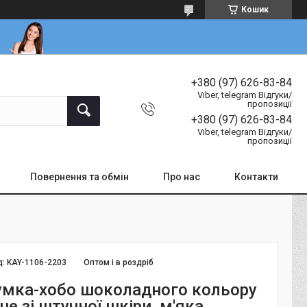
Кошик
+380 (97) 626-83-84
Viber, telegram Відгуки/
пропозиції
+380 (97) 626-83-84
Viber, telegram Відгуки/
пропозиції
Повернення та обмін
Про нас
Контакти
д:
KAY-1106-2203
Оптом і в роздріб
умка-хобо шоколадного кольору
че зі штучної шкіри, м'яка