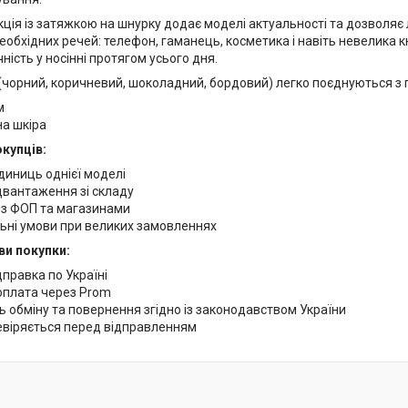
ція із затяжкою на шнурку додає моделі актуальності та дозволяє 
необхідних речей: телефон, гаманець, косметика і навіть невелика 
ність у носінні протягом усього дня.
 (чорний, коричневий, шоколадний, бордовий) легко поєднуються з 
м
на шкіра
купців:
одиниць однієї моделі
двантаження зі складу
з ФОП та магазинами
льні умови при великих замовленнях
ови покупки:
правка по Україні
оплата через Prom
 обміну та повернення згідно із законодавством України
евіряється перед відправленням