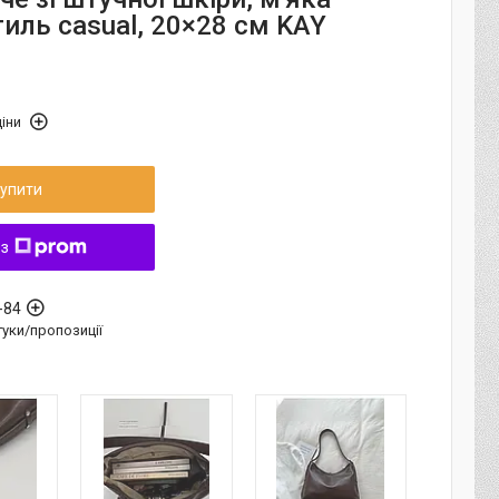
иль casual, 20×28 см KAY
іни
упити
 з
-84
дгуки/пропозиції