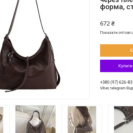
форма, ст
672 ₴
Показати оптові ц
К
Купити
+380 (97) 626-83
Viber, telegram Ві