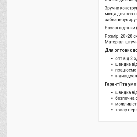
Зручна конструк
місця для всіх 
забезпечує зруч
Базові відтінки
Розмір: 20×28 с
Матеріал: штуч
Для оптових по
опт від 2 
швидке ві
працюємо 
індивідуа
Гарантії та ум
швидка від
безпечна 
можливість
товар пер