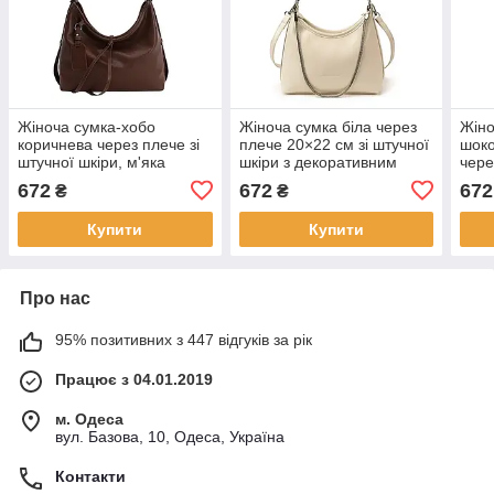
Жіноча сумка-хобо
Жіноча сумка біла через
Жіно
коричнева через плече зі
плече 20×22 см зі штучної
шоко
штучної шкіри, м'яка
шкіри з декоративним
чере
форма, стиль casual,
ланцюжком KAY
штуч
672
672
672
₴
₴
20×28 см KAY
дек
KAY
Купити
Купити
Про нас
95% позитивних з 447 відгуків за рік
Працює з 04.01.2019
м. Одеса
вул. Базова, 10, Одеса, Україна
Контакти