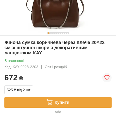
Жіноча сумка коричнева через плече 20×22
см зі штучної шкіри з декоративним
ланцюжком KAY
В наявності
Код: KAY-9028-2203
Опт і роздріб
672
₴
525 ₴
від 2 шт.
Купити
або