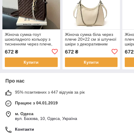
Жіноча сумка-тоут
Жіноча сумка біла через
Жіно
шоколадного кольору з
плече 20×22 см зі штучної
плеч
тисненням через плече,
шкіри з декоративним
шкір
21×28 см, зі штучної шкіри
ланцюжком KAY
лан
672
672
672
₴
₴
KAY
Купити
Купити
Про нас
95% позитивних з 447 відгуків за рік
Працює з 04.01.2019
м. Одеса
вул. Базова, 10, Одеса, Україна
Контакти