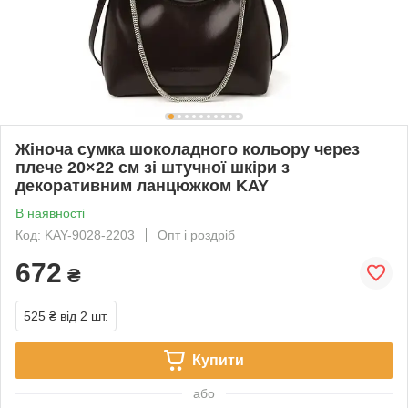
Жіноча сумка шоколадного кольору через
плече 20×22 см зі штучної шкіри з
декоративним ланцюжком KAY
В наявності
Код: KAY-9028-2203
Опт і роздріб
672
₴
525 ₴
від 2 шт.
Купити
або