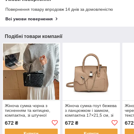
Повернення товару впродовж 14 днів за домовленістю
Всі умови повернення
Подібні товари компанії
Жіноча сумка чорна з
Жіноча сумка-тоут бежева
Жіно
тисненням та китицею,
з ланцюжком і замком,
чере
компактна, зі штучної
компактна 17×21,5 см, зі
текс
шкіри 16×22 см KAY
штучної шкіри KAY
шкір
672
672
672
₴
₴
см 
Купити
Купити