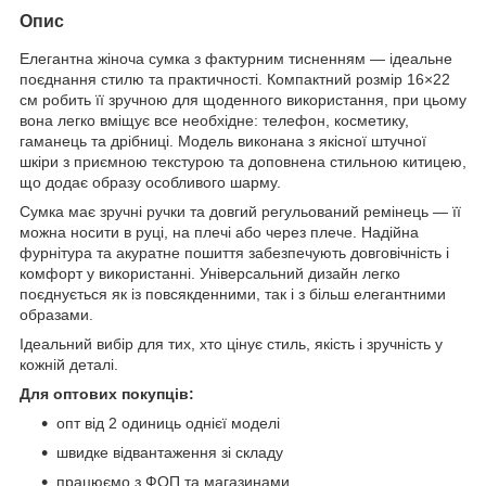
Опис
Елегантна жіноча сумка з фактурним тисненням — ідеальне
поєднання стилю та практичності. Компактний розмір 16×22
см робить її зручною для щоденного використання, при цьому
вона легко вміщує все необхідне: телефон, косметику,
гаманець та дрібниці. Модель виконана з якісної штучної
шкіри з приємною текстурою та доповнена стильною китицею,
що додає образу особливого шарму.
Сумка має зручні ручки та довгий регульований ремінець — її
можна носити в руці, на плечі або через плече. Надійна
фурнітура та акуратне пошиття забезпечують довговічність і
комфорт у використанні. Універсальний дизайн легко
поєднується як із повсякденними, так і з більш елегантними
образами.
Ідеальний вибір для тих, хто цінує стиль, якість і зручність у
кожній деталі.
Для оптових покупців:
опт від 2 одиниць однієї моделі
швидке відвантаження зі складу
працюємо з ФОП та магазинами