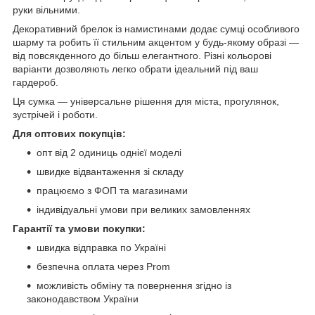
руки вільними.
Декоративний брелок із намистинами додає сумці особливого
шарму та робить її стильним акцентом у будь-якому образі —
від повсякденного до більш елегантного. Різні кольорові
варіанти дозволяють легко обрати ідеальний під ваш
гардероб.
Ця сумка — універсальне рішення для міста, прогулянок,
зустрічей і роботи.
Для оптових покупців:
опт від 2 одиниць однієї моделі
швидке відвантаження зі складу
працюємо з ФОП та магазинами
індивідуальні умови при великих замовленнях
Гарантії та умови покупки:
швидка відправка по Україні
безпечна оплата через Prom
можливість обміну та повернення згідно із
законодавством України