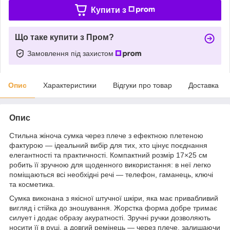
Купити з
Що таке купити з Пром?
Замовлення під захистом
Опис
Характеристики
Відгуки про товар
Доставка
Опис
Стильна жіноча сумка через плече з ефектною плетеною
фактурою — ідеальний вибір для тих, хто цінує поєднання
елегантності та практичності. Компактний розмір 17×25 см
робить її зручною для щоденного використання: в неї легко
поміщаються всі необхідні речі — телефон, гаманець, ключі
та косметика.
Сумка виконана з якісної штучної шкіри, яка має привабливий
вигляд і стійка до зношування. Жорстка форма добре тримає
силует і додає образу акуратності. Зручні ручки дозволяють
носити її в руці, а довгий ремінець — через плече, залишаючи