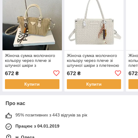
Жіноча сумка молочного
Жіноча сумка молочного
Жіно
кольору через плече зі
кольору через плече зі
коль
штучної шкіри з
штучної шкіри з плетеною
плет
фактурним дизайном,
фактурою, стильна
штуч
672
672
672
₴
₴
компактна стильна
компактна сумка 17×25 см
14.5
модель 14×25 см KAY
KAY
Купити
Купити
Про нас
95% позитивних з 443 відгуків за рік
Працює з 04.01.2019
м. Одеса