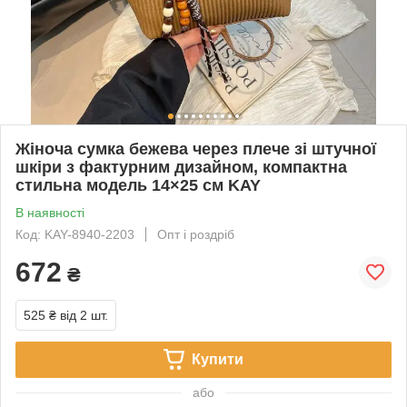
Жіноча сумка бежева через плече зі штучної
шкіри з фактурним дизайном, компактна
стильна модель 14×25 см KAY
В наявності
Код: KAY-8940-2203
Опт і роздріб
672
₴
525 ₴
від 2 шт.
Купити
або