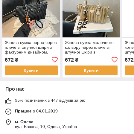
Жіноча сумка чорна через
Жіноча сумка молочного
Жіно
плече зі штучної шкіри з
кольору через плече зі
коль
фактурним дизайном,
штучної шкіри з
штуч
компактна стильна
фактурним дизайном,
факт
672
672
672
₴
₴
модель 14×25 см KAY
компактна стильна
комп
модель 14×25 см KAY
KAY
Купити
Купити
Про нас
95% позитивних з 447 відгуків за рік
Працює з 04.01.2019
м. Одеса
вул. Базова, 10, Одеса, Україна