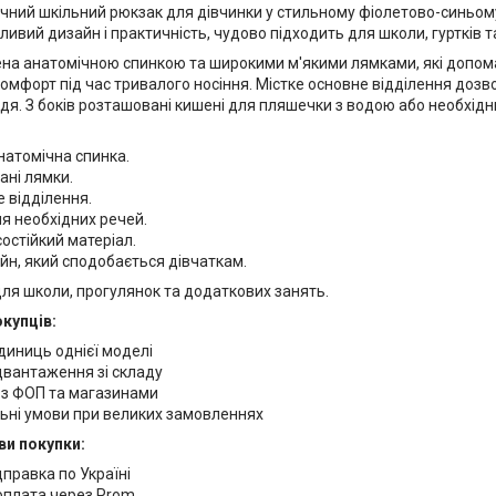
учний шкільний рюкзак для дівчинки у стильному фіолетово-синьом
ивий дизайн і практичність, чудово підходить для школи, гуртків 
а анатомічною спинкою та широкими м'якими лямками, які допома
мфорт під час тривалого носіння. Містке основне відділення дозво
дя. З боків розташовані кишені для пляшечки з водою або необхідн
натомічна спинка.
вані лямки.
е відділення.
для необхідних речей.
состійкий матеріал.
йн, який сподобається дівчаткам.
для школи, прогулянок та додаткових занять.
купців:
одиниць однієї моделі
двантаження зі складу
з ФОП та магазинами
льні умови при великих замовленнях
ови покупки:
правка по Україні
оплата через Prom