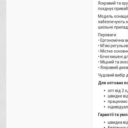
Яскравий та зр
поєднує привабл
Модель оснащен
забезпечують ко
шкільне прилад
Переваги:
• Ергономічна а
• М'які регульо
• Містке основн
• Бічні кишені 
• Міцний та зно
• Яскравий диза
Чудовий вибір 
Для оптових по
опт від 2 
швидке ві
працюємо 
індивідуа
Гарантії та ум
швидка від
безпечна 