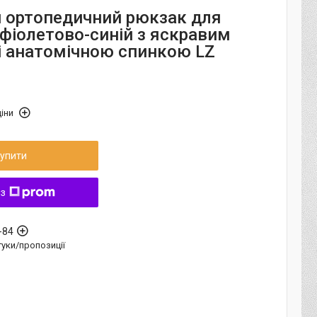
 ортопедичний рюкзак для
 фіолетово-синій з яскравим
і анатомічною спинкою LZ
іни
упити
 з
-84
дгуки/пропозиції