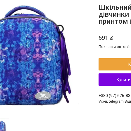
Шкільний
дівчинки
принтом 
691 ₴
Показати оптові ц
К
Купити
+380 (97) 626-83
Viber, telegram Ві