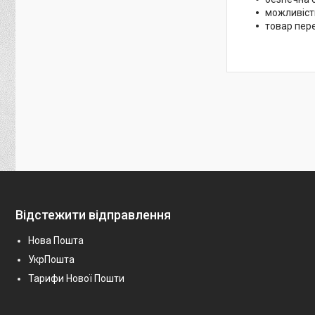
можливість
товар пер
Відстежити відправлення
Нова Пошта
УкрПошта
Тарифи Нової Пошти