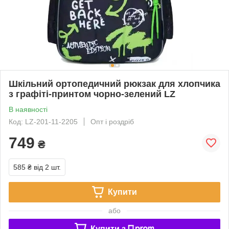
Шкільний ортопедичний рюкзак для хлопчика
з графіті-принтом чорно-зелений LZ
В наявності
Код: LZ-201-11-2205
Опт і роздріб
749
₴
585 ₴
від 2 шт.
Купити
або
Купити з