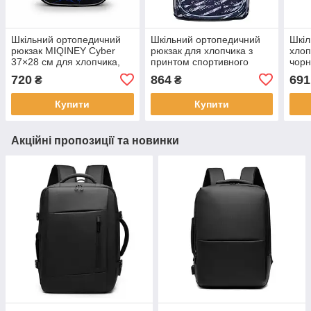
Шкільний ортопедичний
Шкільний ортопедичний
Шкіл
рюкзак MIQINEY Cyber
рюкзак для хлопчика з
хлоп
37×28 см для хлопчика,
принтом спортивного
чорн
чорний LZ
автомобіля, чорно-сірий
оздо
720
864
691
₴
₴
LZ
орто
Купити
Купити
Акційні пропозиції та новинки