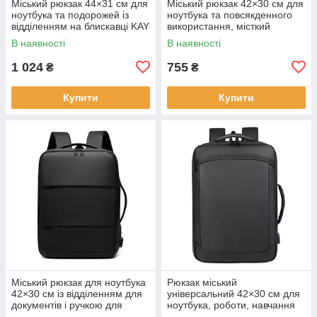
Міський рюкзак 44×31 см для
Міський рюкзак 42×30 см для
ноутбука та подорожей із
ноутбука та повсякденного
відділенням на блискавці KAY
використання, місткий
чорний KAY
В наявності
В наявності
1 024
755
₴
₴
Купити
Купити
Міський рюкзак для ноутбука
Рюкзак міський
42×30 см із відділенням для
універсальний 42×30 см для
документів і ручкою для
ноутбука, роботи, навчання
перенесення KAY
та подорожей KAY