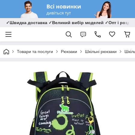
✓Швидка доставка ✓Великий вибір моделей ✓Опт і роздрі
Товари та послуги
Рюкзаки
Шкільні рюкзаки
Шкіл