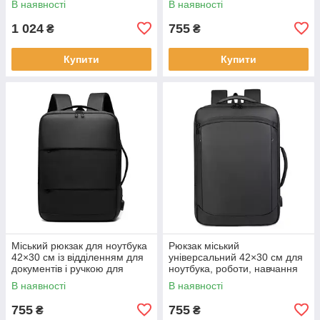
В наявності
В наявності
1 024
755
₴
₴
Купити
Купити
Міський рюкзак для ноутбука
Рюкзак міський
42×30 см із відділенням для
універсальний 42×30 см для
документів і ручкою для
ноутбука, роботи, навчання
перенесення KAY
та подорожей KAY
В наявності
В наявності
755
755
₴
₴