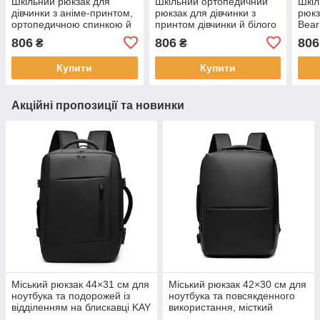
Шкільний рюкзак для
Шкільний ортопедичний
Шкіл
дівчинки з аніме-принтом,
рюкзак для дівчинки з
рюкз
ортопедичною спинкою й
принтом дівчинки й білого
Bear
бічними кишенями LZ
кошеняти, фіолетовий,
помп
806
806
806
₴
₴
місткий LZ
карт
Купити
Купити
Акційні пропозиції та новинки
Міський рюкзак 44×31 см для
Міський рюкзак 42×30 см для
ноутбука та подорожей із
ноутбука та повсякденного
відділенням на блискавці KAY
використання, місткий
чорний KAY