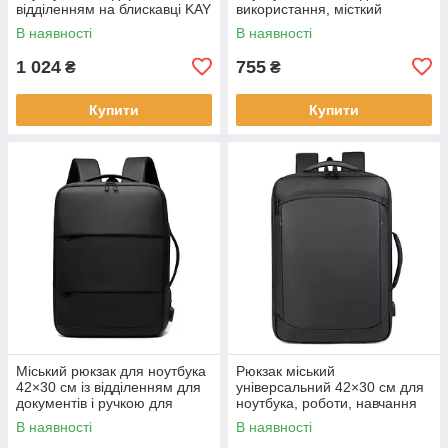
відділенням на блискавці KAY
використання, місткий
чорний KAY
В наявності
В наявності
1 024
755
₴
₴
Купити
Купити
Міський рюкзак для ноутбука
Рюкзак міський
42×30 см із відділенням для
універсальний 42×30 см для
документів і ручкою для
ноутбука, роботи, навчання
перенесення KAY
та подорожей KAY
В наявності
В наявності