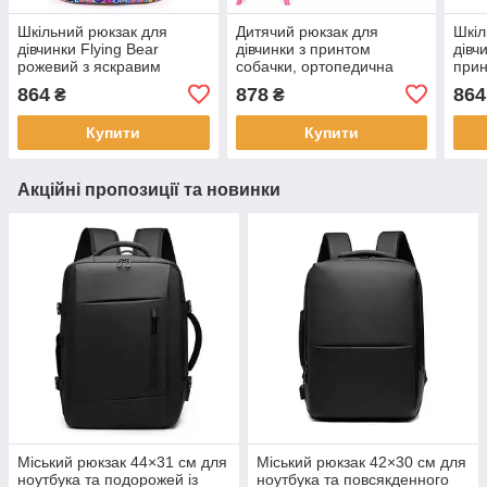
Шкільний рюкзак для
Дитячий рюкзак для
Шкіл
дівчинки Flying Bear
дівчинки з принтом
дівч
рожевий з яскравим
собачки, ортопедична
прин
принтом, ортопедичний
спинка, шкільний рюкзак
спин
864
878
864
₴
₴
ранець для початкової
37×30×18 см LZ
школи LZ
Купити
Купити
Акційні пропозиції та новинки
Міський рюкзак 44×31 см для
Міський рюкзак 42×30 см для
ноутбука та подорожей із
ноутбука та повсякденного