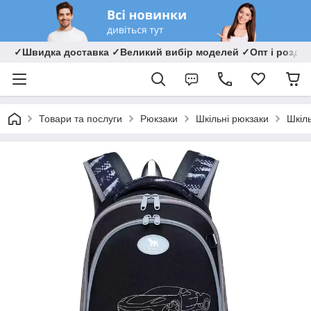
✓Швидка доставка ✓Великий вибір моделей ✓Опт і роздрі
Товари та послуги
Рюкзаки
Шкільні рюкзаки
Шкіл