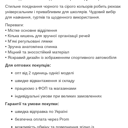
Стильне поєднання чорного та сірого кольорів робить рюкзак
універсальним і привабливим для школярів. Чудовий вибір
для навчання, гуртків та щоденного використання.
Переваги:
• Містке основне відділення
• Кілька кишень для зручної організації речей
• М'які регульовані лямки
• Зручна анатомічна спинка
• Міцний та зносостійкий матеріал
• Яскравий дизайн із зображенням спортивного автомобіля
Для оптових покупців:
опт від 2 одиниць однієї моделі
швидке відвантаження зі складу
працюємо з ФОП та магазинами
індивідуальні умови при великих замовленнях
Гарантії та умови покупки:
швидка відправка по Україні
безпечна оплата через Prom
можливість обміну та повернення згідно із