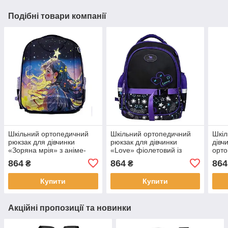
Подібні товари компанії
Шкільний ортопедичний
Шкільний ортопедичний
Шкіл
рюкзак для дівчинки
рюкзак для дівчинки
дівч
«Зоряна мрія» з аніме-
«Love» фіолетовий із
орто
принтом LZ
принтом зірок і
кише
864
864
864
₴
₴
світловідбивачі LZ
сітк
Купити
Купити
Акційні пропозиції та новинки