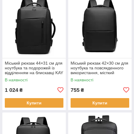
Міський рюкзак 44×31 см для
Міський рюкзак 42×30 см для
ноутбука та подорожей із
ноутбука та повсякденного
відділенням на блискавці KAY
використання, місткий
чорний KAY
В наявності
В наявності
1 024
755
₴
₴
Купити
Купити