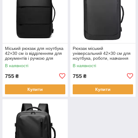
Міський рюкзак для ноутбука
Рюкзак міський
42×30 см із відділенням для
універсальний 42×30 см для
документів і ручкою для
ноутбука, роботи, навчання
перенесення KAY
та подорожей KAY
В наявності
В наявності
755
755
₴
₴
Купити
Купити