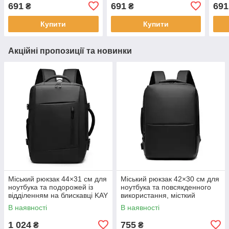
41×31 см LZ
чорний LZ
для 
691
691
691
₴
₴
повс
вико
Купити
Купити
Акційні пропозиції та новинки
Міський рюкзак 44×31 см для
Міський рюкзак 42×30 см для
ноутбука та подорожей із
ноутбука та повсякденного
відділенням на блискавці KAY
використання, місткий
чорний KAY
В наявності
В наявності
1 024
755
₴
₴