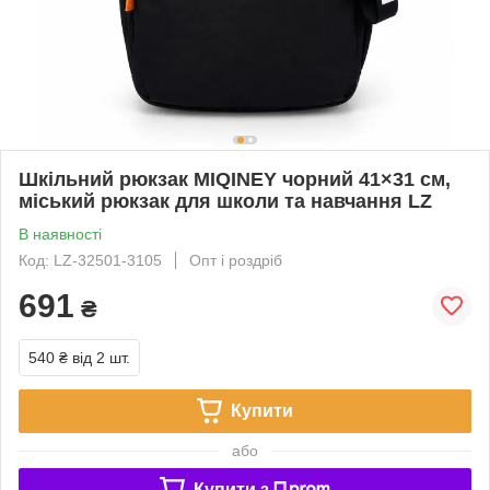
Шкільний рюкзак MIQINEY чорний 41×31 см,
міський рюкзак для школи та навчання LZ
В наявності
Код: LZ-32501-3105
Опт і роздріб
691
₴
540 ₴
від 2 шт.
Купити
або
Купити з