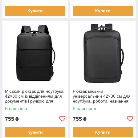
Купити
Купити
Міський рюкзак для ноутбука
Рюкзак міський
42×30 см із відділенням для
універсальний 42×30 см для
документів і ручкою для
ноутбука, роботи, навчання
перенесення KAY
та подорожей KAY
В наявності
В наявності
755
755
₴
₴
Купити
Купити