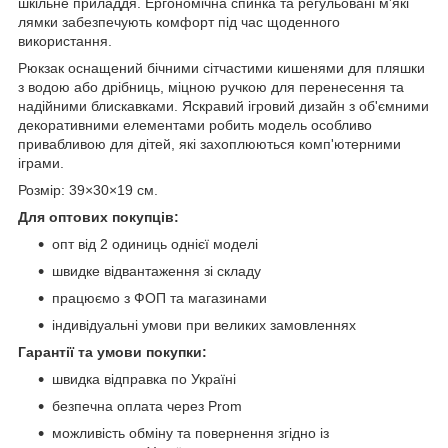
шкільне приладдя. Ергономічна спинка та регульовані м'які
лямки забезпечують комфорт під час щоденного
використання.
Рюкзак оснащений бічними сітчастими кишенями для пляшки
з водою або дрібниць, міцною ручкою для перенесення та
надійними блискавками. Яскравий ігровий дизайн з об'ємними
декоративними елементами робить модель особливо
привабливою для дітей, які захоплюються комп'ютерними
іграми.
Розмір: 39×30×19 см.
Для оптових покупців:
опт від 2 одиниць однієї моделі
швидке відвантаження зі складу
працюємо з ФОП та магазинами
індивідуальні умови при великих замовленнях
Гарантії та умови покупки:
швидка відправка по Україні
безпечна оплата через Prom
можливість обміну та повернення згідно із