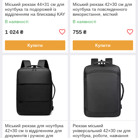
Міський рюкзак 44×31 см для
Міський рюкзак 42×30 см для
ноутбука та подорожей із
ноутбука та повсякденного
відділенням на блискавці KAY
використання, місткий
чорний KAY
В наявності
В наявності
1 024
755
₴
₴
Купити
Купити
Міський рюкзак для ноутбука
Рюкзак міський
42×30 см із відділенням для
універсальний 42×30 см для
документів і ручкою для
ноутбука, роботи, навчання