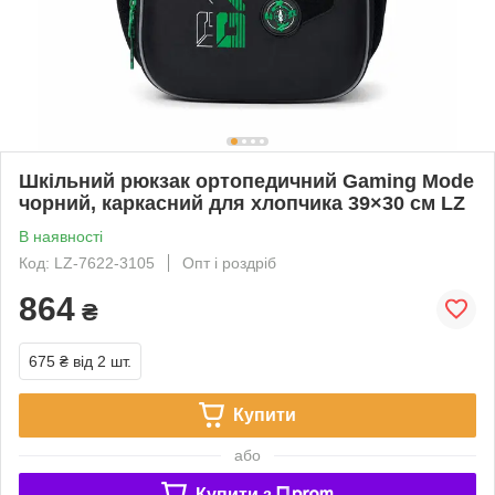
Шкільний рюкзак ортопедичний Gaming Mode
чорний, каркасний для хлопчика 39×30 см LZ
В наявності
Код: LZ-7622-3105
Опт і роздріб
864
₴
675 ₴
від 2 шт.
Купити
або
Купити з