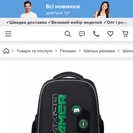
✓Швидка доставка ✓Великий вибір моделей ✓Опт і роздрі
Товари та послуги
Рюкзаки
Шкільні рюкзаки
Шкіл