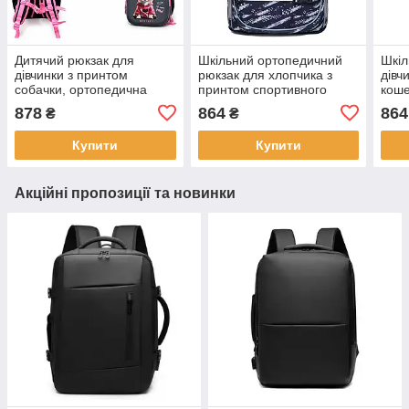
Дитячий рюкзак для
Шкільний ортопедичний
Шкіл
дівчинки з принтом
рюкзак для хлопчика з
дівч
собачки, ортопедична
принтом спортивного
коше
спинка, шкільний рюкзак
автомобіля, чорно-сірий
серц
878
864
864
₴
₴
37×30×18 см LZ
LZ
Купити
Купити
Акційні пропозиції та новинки