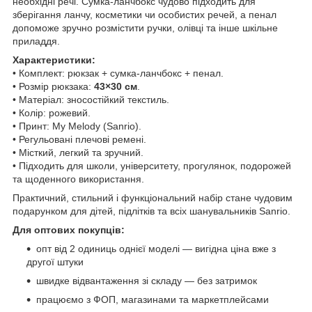
необхідні речі. Сумка-ланчбокс чудово підходить для
зберігання ланчу, косметики чи особистих речей, а пенал
допоможе зручно розмістити ручки, олівці та інше шкільне
приладдя.
Характеристики:
• Комплект: рюкзак + сумка-ланчбокс + пенал.
• Розмір рюкзака:
43×30 см
.
• Матеріал: зносостійкий текстиль.
• Колір: рожевий.
• Принт: My Melody (Sanrio).
• Регульовані плечові ремені.
• Місткий, легкий та зручний.
• Підходить для школи, університету, прогулянок, подорожей
та щоденного використання.
Практичний, стильний і функціональний набір стане чудовим
подарунком для дітей, підлітків та всіх шанувальників Sanrio.
Для оптових покупців:
опт від 2 одиниць однієї моделі — вигідна ціна вже з
другої штуки
швидке відвантаження зі складу — без затримок
працюємо з ФОП, магазинами та маркетплейсами