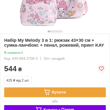
Набір My Melody 3 в 1: рюкзак 43×30 см +
сумка-ланчбокс + пенал, рожевий, принт KAY
В наявності
Код: KAY-804-2706-3
Опт і роздріб
544
₴
425 ₴
від 2 шт.
Купити
або
Купити з