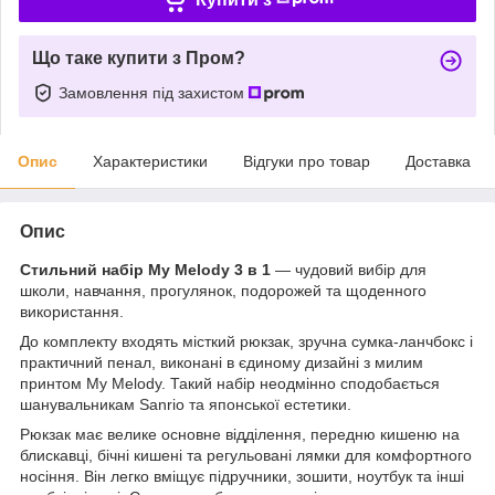
Що таке купити з Пром?
Замовлення під захистом
Опис
Характеристики
Відгуки про товар
Доставка
Опис
Стильний набір My Melody 3 в 1
— чудовий вибір для
школи, навчання, прогулянок, подорожей та щоденного
використання.
До комплекту входять місткий рюкзак, зручна сумка-ланчбокс і
практичний пенал, виконані в єдиному дизайні з милим
принтом My Melody. Такий набір неодмінно сподобається
шанувальникам Sanrio та японської естетики.
Рюкзак має велике основне відділення, передню кишеню на
блискавці, бічні кишені та регульовані лямки для комфортного
носіння. Він легко вміщує підручники, зошити, ноутбук та інші