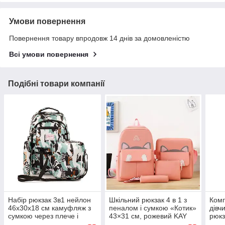
Умови повернення
Повернення товару впродовж 14 днів за домовленістю
Всі умови повернення
Подібні товари компанії
Набір рюкзак 3в1 нейлон
Шкільний рюкзак 4 в 1 з
Комп
46х30х18 см камуфляж з
пеналом і сумкою «Котик»
дівч
сумкою через плече і
43×31 см, рожевий KAY
рюкз
пеналом підлітковий
косм