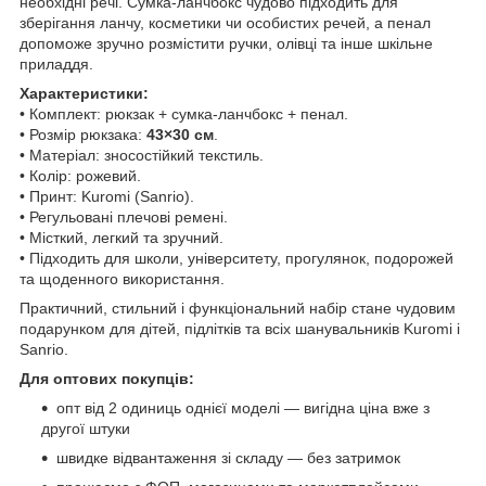
необхідні речі. Сумка-ланчбокс чудово підходить для
зберігання ланчу, косметики чи особистих речей, а пенал
допоможе зручно розмістити ручки, олівці та інше шкільне
приладдя.
Характеристики:
• Комплект: рюкзак + сумка-ланчбокс + пенал.
• Розмір рюкзака:
43×30 см
.
• Матеріал: зносостійкий текстиль.
• Колір: рожевий.
• Принт: Kuromi (Sanrio).
• Регульовані плечові ремені.
• Місткий, легкий та зручний.
• Підходить для школи, університету, прогулянок, подорожей
та щоденного використання.
Практичний, стильний і функціональний набір стане чудовим
подарунком для дітей, підлітків та всіх шанувальників Kuromi і
Sanrio.
Для оптових покупців:
опт від 2 одиниць однієї моделі — вигідна ціна вже з
другої штуки
швидке відвантаження зі складу — без затримок