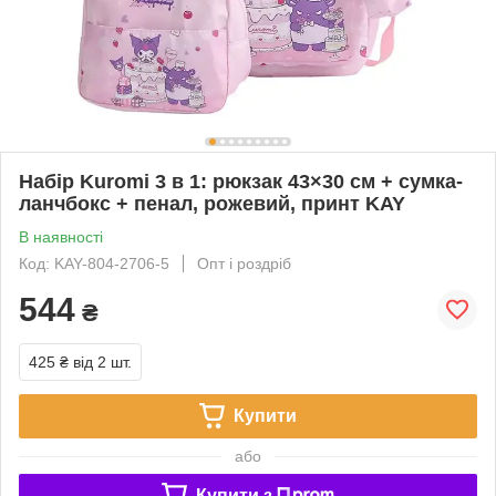
Набір Kuromi 3 в 1: рюкзак 43×30 см + сумка-
ланчбокс + пенал, рожевий, принт KAY
В наявності
Код: KAY-804-2706-5
Опт і роздріб
544
₴
425 ₴
від 2 шт.
Купити
або
Купити з