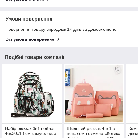
Умови повернення
Повернення товару впродовж 14 днів за домовленістю
Всі умови повернення
Подібні товари компанії
Набір рюкзак 3в1 нейлон
Шкільний рюкзак 4 в 1 з
Комп
46х30х18 см камуфляж з
пеналом і сумкою «Котик»
дівч