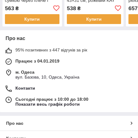
сумкою через плече і
43×31 см, рожевий KAY
рюкз
пеналом підлітковий
косм
563
538
657
₴
₴
Karman
Купити
Купити
Про нас
95% позитивних з 447 відгуків за рік
Працює з 04.01.2019
м. Одеса
вул. Базова, 10, Одеса, Україна
Контакти
Сьогодні працює з 10:00 до 18:00
Показати весь графік роботи
Про нас